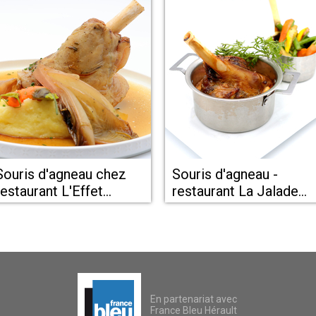
Souris d'agneau chez
Souris d'agneau -
restaurant L'Effet
restaurant La Jalade
Jardin Lattes
Montpellier
En partenariat avec
France Bleu Hérault