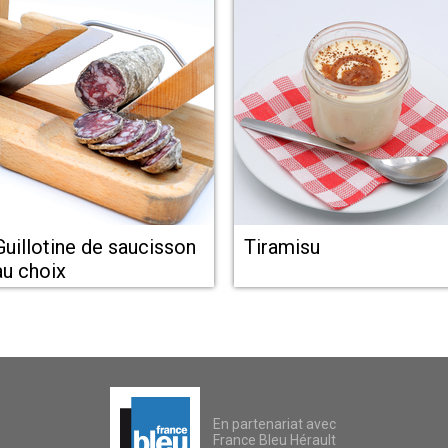
Guillotine de saucisson
Tiramisu
au choix
En partenariat avec
France Bleu Hérault