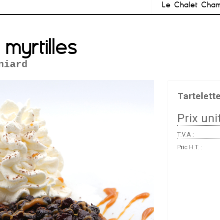
Le Chalet Cham
myrtilles
niard
Tartelette
Prix unit
T.V.A :
Pric H.T. :