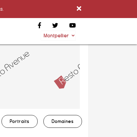
s.
Portraits
Domaines