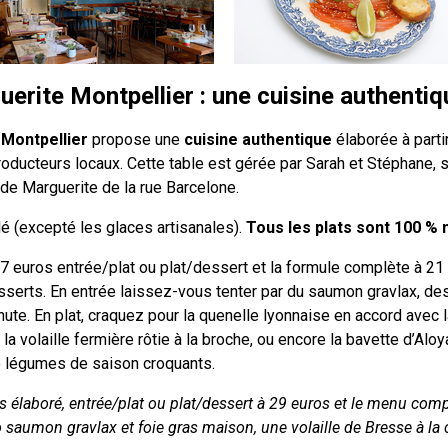
rite Montpellier : une cuisine authentiq
Montpellier
propose une
cuisine authentique
élaborée à parti
producteurs locaux. Cette table est gérée par Sarah et Stéphane, s
de Marguerite de la rue Barcelone.
lé (excepté les glaces artisanales).
Tous les plats sont 100 % 
7 euros entrée/plat ou plat/dessert et la formule complète à 21 
desserts. En entrée laissez-vous tenter par du saumon gravlax, d
nute. En plat, craquez pour la quenelle lyonnaise en accord avec
a volaille fermière rôtie à la broche, ou encore la bavette d’Aloy
 légumes de saison croquants.
s élaboré, entrée/plat ou plat/dessert à 29 euros et le menu comp
 saumon gravlax et foie gras maison, une volaille de Bresse à la