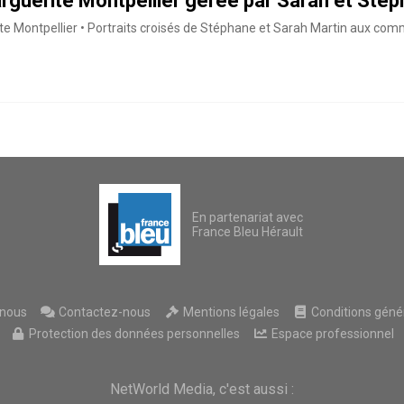
guerite Montpellier gérée par Sarah et Sté
e Montpellier • Portraits croisés de Stéphane et Sarah Martin aux com
En partenariat avec
France Bleu Hérault
nous
Contactez-nous
Mentions légales
Conditions généra
Protection des données personnelles
Espace professionnel
NetWorld Media, c'est aussi :